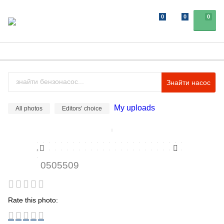
0
0
0
Знайти насос
My uploads
All photos
Editors’ choice
0505509
Rate this photo: