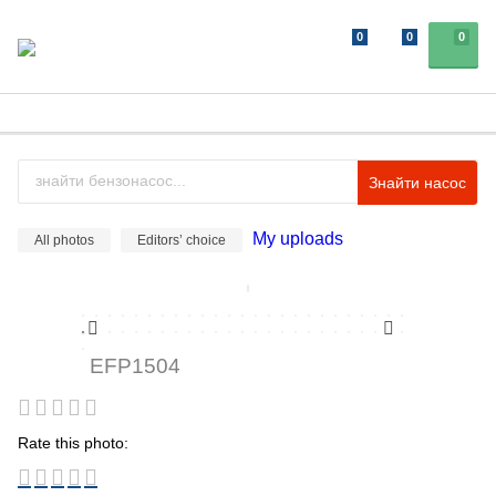
0
0
0
Знайти насос
My uploads
All photos
Editors’ choice
EFP1504
Rate this photo: