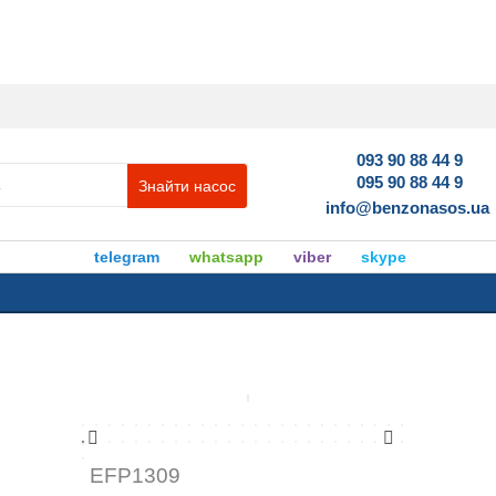
093 90 88 44 9
095 90 88 44 9
Знайти насос
info@benzonasos.ua
telegram
whatsapp
viber
skype
EFP1309