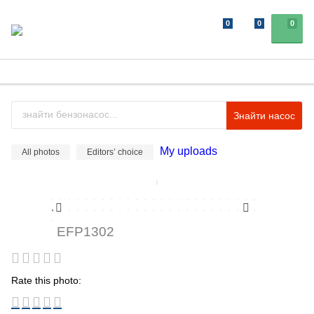
0
0
0
Знайти насос
My uploads
All photos
Editors’ choice
EFP1302
Rate this photo: