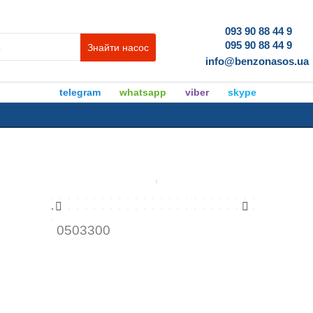
093 90 88 44 9
095 90 88 44 9
Знайти насос
info@benzonasos.ua
telegram
whatsapp
viber
skype
0503300