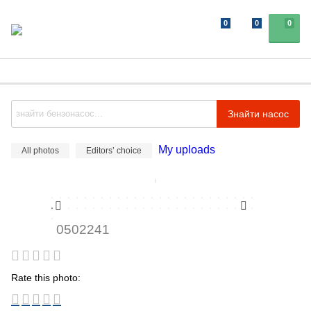
0
0
0
Знайти насос
My uploads
All photos
Editors’ choice
0502241
Rate this photo: