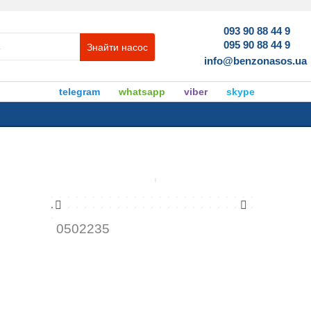
093 90 88 44 9
095 90 88 44 9
Знайти насос
info@benzonasos.ua
telegram
whatsapp
viber
skype
0502235