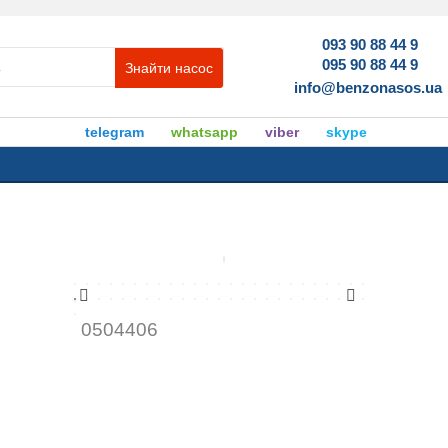
093 90 88 44 9
095 90 88 44 9
Знайти насос
info@benzonasos.ua
telegram
whatsapp
viber
skype
0504406