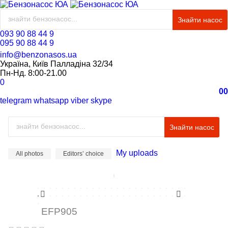
Знайти насос
093 90 88 44 9
095 90 88 44 9
info@benzonasos.ua
Україна, Київ Палладіна 32/34
Пн-Нд. 8:00-21.00
0
0
0
telegram
whatsapp
viber
skype
Знайти насос
My uploads
All photos
Editors’ choice
EFP905