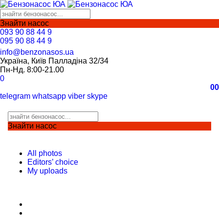
Знайти насос
093 90 88 44 9
095 90 88 44 9
info@benzonasos.ua
Україна, Київ Палладіна 32/34
Пн-Нд. 8:00-21.00
0
0
0
telegram
whatsapp
viber
skype
Знайти насос
All photos
Editors’ choice
My uploads